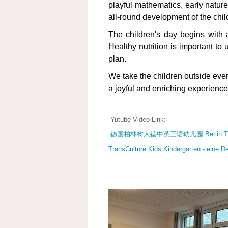
playful mathematics, early natur
all-round development of the chi
The children's day begins with a
Healthy nutrition is important to
plan.
We take the children outside ever
a joyful and enriching experience 
Yutube Video Link:
德国柏林树人德中英三语幼儿园 Berlin TransCultu
TransCulture Kids Kindergarten - eine D