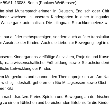
llee 59/61, 13088, Berlin (Pankow-Weißensee).
te sind Muttersprachlerinnen in Deutsch, Englisch oder Ch
Kinder wachsen in unserem Kindergarten in einer trilingu
 Weise ganz automatisch. Die trilinguale Sprachkompetenz wir
t nur auf der mehrsprachigen, sondern auch auf der transkultu
em Ausdruck der Kinder. Auch die Liebe zur Bewegung liegt in 
eres Kindergartens vielfältige Aktivitäten, Projekte und Kurse
ik, naturwissenschaftliche Frühbildung sowie Sprachstunden
itliche Entwicklung der Kinder.
inem Morgenkreis und spannenden Themenprojekten an. Am Nachm
 wichtig - deshalb gehören ein Bio-Mittagsessen sowie Obst
er Kita.
rn nach draußen. Freies Spielen und Bewegung an der frischen 
ag zu einem fröhlichen und bereichernden Erlebnis für die Kinde