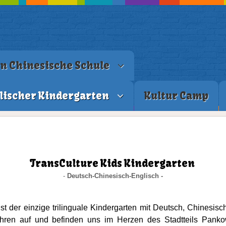
en Chinesische Schule
lischer Kindergarten
Kultur Camp
TransCulture Kids Kindergarten
-
Deutsch-Chinesisch-Englisch -
st der einzige trilinguale Kindergarten mit Deutsch, Chinesis
ahren auf und befinden uns im Herzen des Stadtteils Pan