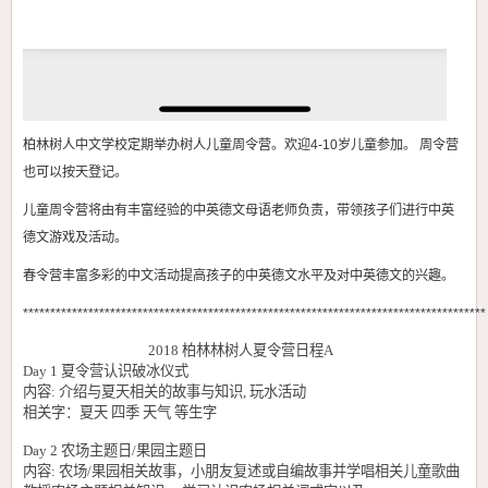
柏林树人中文学校定期举办树人儿童周令营。欢迎4-10岁儿童参加。 周令营
也可以按天登记。
儿童周令营将由有丰富经验的中英德文母语老师负责，带领孩子们进行中英
德文游戏及活动。
春令营丰富多彩的中文活动提高孩子的中英德文水平及对中英德文的兴趣。
*************************************************************************************
2018
柏林林树
人夏令营日程
A
Day 1
夏令营认识破冰仪式
内容
:
介绍与夏天相关的故事与
知识
,
玩
水活动
相关字：夏天 四季 天
气
等
生字
Day 2
农场主题
日
/
果园主题
日
内容
:
农场
/
果园相关故事，
小朋友复述或自编故事并学
唱相关
儿童歌曲