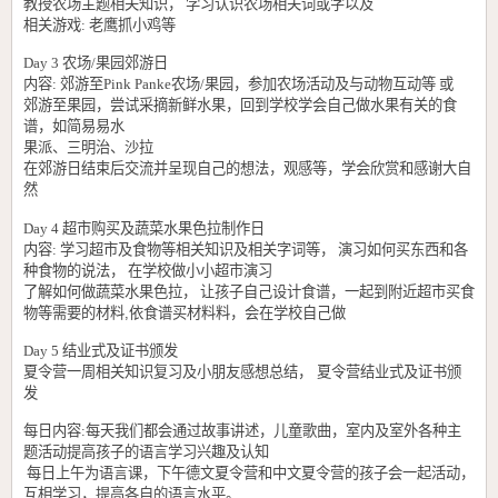
教授农场主题相关知识， 学习认识农场相关词或字以及
相关游戏
:
老鹰抓
小鸡
等
Day 3
农场
/
果园郊游
日
内容
:
郊游
至
Pink Panke
农场
/
果园，参加农场活动及与动物互动等 或
郊游
至果园，尝试采摘新鲜水果，回到学校学会自己做水果有关的食
谱，如简易易水
果派、三明治、沙拉
在郊游
日结束后交流并呈现
自己的想法，观感等，学会
欣赏和感谢
大自
然
Day 4
超市购买及
蔬菜水果色拉
制
作
日
内容
:
学习超市及食物等相关知识及相关字词等， 演习如何
买东西和各
种食物
的
说法，
在学校做
小小
超市演习
了解如何做
蔬菜水果色拉
， 让孩
子自己设计食谱，一起到附近
超市买食
物等需要的材料
,
依食谱买材料料，会在学校
自己
做
Day 5
结业式及证书颁发
夏令营一周相关知识复习及小朋友感想总结，
夏令营结业式及证书颁
发
每
日内容
:
每天我们都会通过故事讲述，
儿童歌曲，室内及室外
各种主
题活动提
高孩子的语言学习兴趣及认知
每日上午为语言课，下午德文夏令营和中文夏令营的孩子会一起活动，
互相学习，提高各自的语言水平。