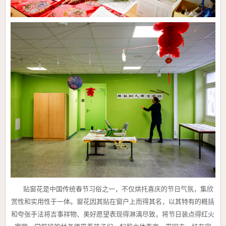
贴窗花是中国传统春节习俗之一，不仅烘托喜庆的节日气氛，集欣
赏性和实用性于一体。窗花因其贴在窗户上而得其名，
以其特有的概括
和夸张手法将吉事祥物、美好愿望表现得淋漓尽致，将节日装点得红火