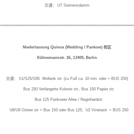
交通： U7 Siemensdamm
*****************************************************************************************
Niederlassung Quinoa (Wedding /
Pankow) 校区
Kühnemannstr. 26, 13409, Berlin
交通： S1/S25/S85 Wollank str. (zu Fuß ca. 10 min. oder + BUS 250)
Bus 250 Verlängerte Kolonie str.; Bus 150 Papier str.
Bus 125 Pankower Allee / Reginhardstr.
U8/U9 Osloer str + Bus 150 oder Bus 125; U2 Vinetastr. + BUS 250