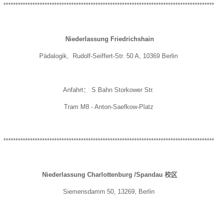
***************************************************************************************
Niederlassung
Friedrichshain
Pädalogik, Rudolf-Seiffert-Str. 50 A, 10369 Berlin
Anfahrt： S Bahn Storkower Str.
Tram M8 - Anton-Saefkow-Platz
***************************************************************************************
Niederlassung Charlottenburg /Spandau 校区
Siemensdamm 50, 13269, Berlin