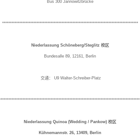
Bus 300 Jannowitzbrücke
***************************************************************************************
Niederlassung
Schöneberg/Steglitz 校区
Bundesalle 89, 12161, Berlin
交通：
U9 Walter-Schreiber-Platz
*****************************************************************************************
Niederlassung Quinoa (Wedding /
Pankow) 校区
Kühnemannstr. 26, 13409, Berlin