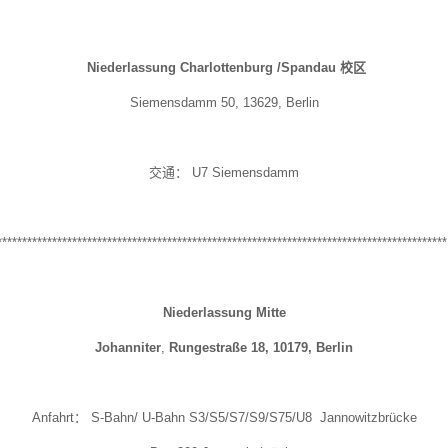
Niederlassung Charlottenburg /Spandau 校区
Siemensdamm 50,
13629
, Berlin
交通： U7 Siemensdamm
*****************************************************************************************
Niederlassung
Mitte
Johanniter
,
Rungestraße 18, 10179, Berlin
Anfahrt： S-Bahn/ U-Bahn S3/S5/S7/S9/S75/U8 Jannowitzbrücke