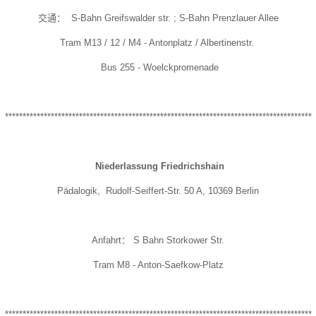
交通： S-Bahn Greifswalder str. ; S-Bahn Prenzlauer Allee
Tram M13 / 12 / M4 - Antonplatz
/ Albertinenstr.
Bus 255 - Woelckpromenade
***************************************************************************************
Niederlassung
Friedrichshain
Pädalogik, Rudolf-Seiffert-Str. 50 A, 10369 Berlin
Anfahrt： S Bahn Storkower Str.
Tram M8 - Anton-Saefkow-Platz
***************************************************************************************