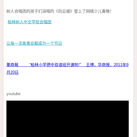
树人合唱团的孩子们演唱的《向云端》登上了网络少儿春晚！
柏林树人中文学校合唱团
让每一次故事会都成为一个节日
華商報 “柏林小学德中双语班开课啦!" 王博，华商报，2011年9
月20日
youtube